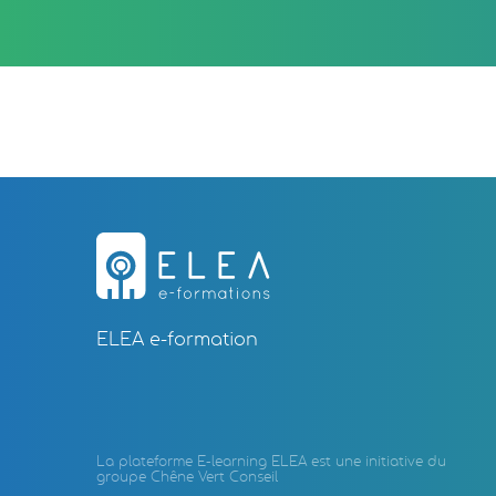
ELEA e-formation
La plateforme E-learning ELEA est une initiative du
groupe Chêne Vert Conseil