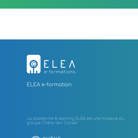
ELEA e-formation
La plateforme E-learning ELEA est une initiative du
groupe Chêne Vert Conseil