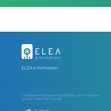
ELEA e-formation
La plateforme E-learning ELEA est une initiative du
groupe Chêne Vert Conseil